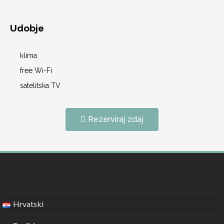
Udobje
klima
free Wi-Fi
satelitska TV
Rezerviraj zdaj
Hrvatski